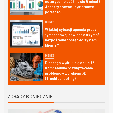
notorycznie spóźnia się 5 minut?
Aspekty prawne i systemowe
potrąceń
BIZNES
W jakiej sytuacji agencja pracy
tymczasowej powinna otrzymać
bezpośredni dostęp do systemu
klienta?
BIZNES
Dlaczego wydruk się odkleił?
Kompendium rozwiązywania
problemów z drukiem 3D
(Troubleshooting)
ZOBACZ KONIECZNIE