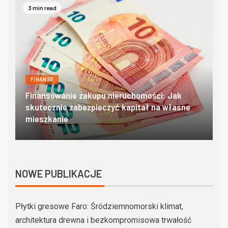
4 min read
FINANSE
Domki w zakopanem – poznaj góralski klimat w
O
najlepszym wydaniu
c
NOWE PUBLIKACJE
Płytki gresowe Faro: Śródziemnomorski klimat,
architektura drewna i bezkompromisowa trwałość