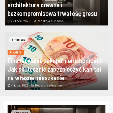
architektura drewna i
bezkompromisowa trwałość gresu
27 lipca, 2026
Redakcja eFinanse
3 min read
FINANSE
Finansowanie zakupu nieruchomości:
Jak skutecznie zabezpieczyć kapitał
na własne mieszkanie
4 lipca, 2026
Redakcja eFinanse
3 min read