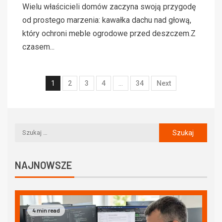
Wielu właścicieli domów zaczyna swoją przygodę
od prostego marzenia: kawałka dachu nad głową,
który ochroni meble ogrodowe przed deszczem.Z
czasem...
1
2
3
4
…
34
Next
NAJNOWSZE
4 min read