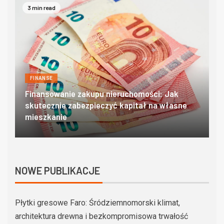
4 min read
FINANSE
Domki w zakopanem – poznaj góralski klimat w
O
najlepszym wydaniu
c
NOWE PUBLIKACJE
Płytki gresowe Faro: Śródziemnomorski klimat,
architektura drewna i bezkompromisowa trwałość