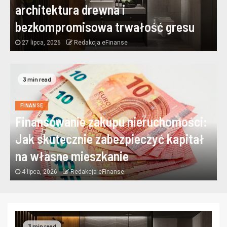
architektura drewna i
bezkompromisowa trwałość gresu
27 lipca, 2026
Redakcja eFinanse
3 min read
FINANSE
Finansowanie zakupu nieruchomości:
Jak skutecznie zabezpieczyć kapitał
na własne mieszkanie
4 lipca, 2026
Redakcja eFinanse
3 min read