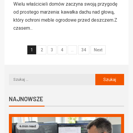
Wielu właścicieli domów zaczyna swoją przygodę
od prostego marzenia: kawałka dachu nad głową,
który ochroni meble ogrodowe przed deszczem.Z
czasem...
1
2
3
4
…
34
Next
NAJNOWSZE
4 min read