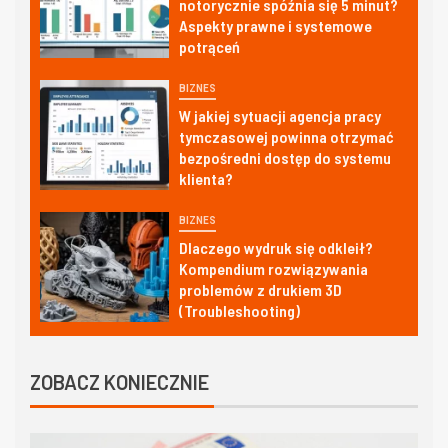
notorycznie spóźnia się 5 minut?
Aspekty prawne i systemowe
potrąceń
BIZNES
W jakiej sytuacji agencja pracy
tymczasowej powinna otrzymać
bezpośredni dostęp do systemu
klienta?
BIZNES
Dlaczego wydruk się odkleił?
Kompendium rozwiązywania
problemów z drukiem 3D
(Troubleshooting)
ZOBACZ KONIECZNIE