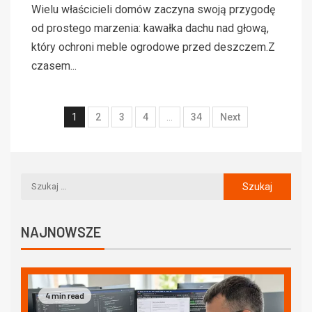
Wielu właścicieli domów zaczyna swoją przygodę
od prostego marzenia: kawałka dachu nad głową,
który ochroni meble ogrodowe przed deszczem.Z
czasem...
1
2
3
4
…
34
Next
NAJNOWSZE
4 min read