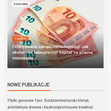
4 min read
FINANSE
Domki w zakopanem – poznaj góralski klimat w
O
najlepszym wydaniu
c
NOWE PUBLIKACJE
Płytki gresowe Faro: Śródziemnomorski klimat,
architektura drewna i bezkompromisowa trwałość