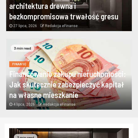
architektura drewna i
bezkompromisowa trwałość gresu
27 lipca, 2026
Redakcja eFinanse
3 min read
FINANSE
Finansowanie zakupu nieruchomości:
Jak skutecznie zabezpieczyć kapitał
na własne mieszkanie
4 lipca, 2026
Redakcja eFinanse
3 min read