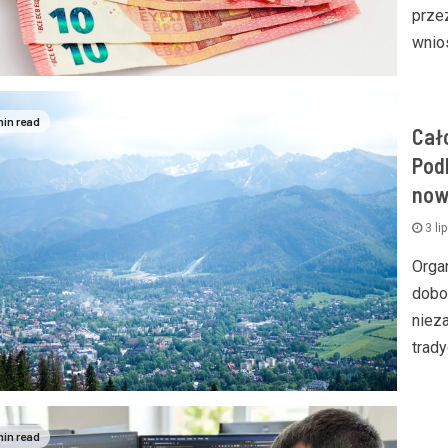
prze
wnio
min read
Cał
Pod
now
3 li
Orga
dobo
niez
trady
min read