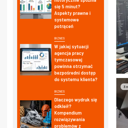
się 5 minut?
Aspekty prawne i
systemowe
potrąceń
BIZNES
W jakiej sytuacji
agencja pracy
tymczasowej
powinna otrzymać
bezpośredni dostęp
do systemu klienta?
3 
BIZNES
Dlaczego wydruk się
odkleił?
Kompendium
rozwiązywania
problemów z