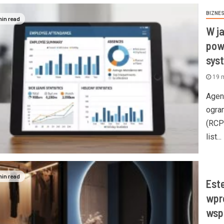
BIZNE
min read
W j
pow
sys
19 
Agen
ogra
(RCP
list...
min read
Est
wpr
wsp