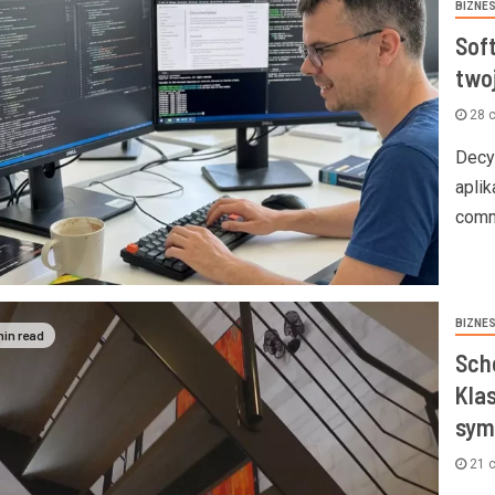
BIZNE
Soft
two
28 
Decy
apli
comm
BIZNE
min read
Sch
Kla
sym
21 