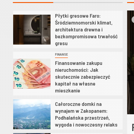
Płytki gresowe Faro:
1
d
Śródziemnomorski klimat,
architektura drewna i
bezkompromisowa trwałość
gresu
FINANSE
Finansowanie zakupu
2
nieruchomości: Jak
skutecznie zabezpieczyć
kapitał na własne
mieszkanie
Całoroczne domki na
3
wynajem w Zakopanem:
Podhalańska przestrzeń,
wygoda i nowoczesny relaks
dy na konstrukcji