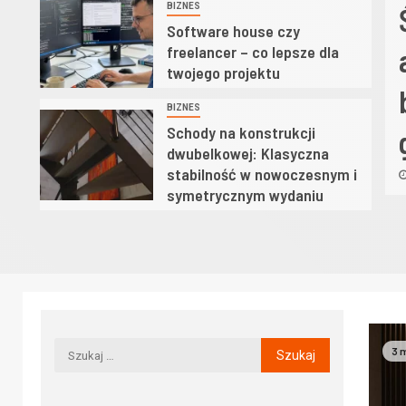
BIZNES
4
elkowej: Klasyczna
Software house czy
freelancer – co lepsze dla
ilność w nowoczesnym i
twojego projektu
trycznym wydaniu
BIZNES
5
Schody na konstrukcji
dwubelkowej: Klasyczna
ca, 2026
Redakcja eFinanse
stabilność w nowoczesnym i
symetrycznym wydaniu
3 