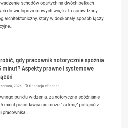
wadzenie schodów opartych na dwóch belkach
ych do wielopoziomowych wnętrz to sprawdzony
eg architektoniczny, który w doskonały sposób łączy
cyjne...
S
3 min read
3 min 
zrobić, gdy pracownik notorycznie spóźnia
 5 minut? Aspekty prawne i systemowe
rąceń
czerwca, 2026
Redakcja eFinanse
FINAN
awnego punktu widzenia, za notoryczne spóźnianie
Finan
FINANSE
nieru
 5 minut pracodawca nie może "za karę" potrącić z
Nowoczesna klasyka – jak kolekcja
zabez
i pracownika...
towi?
roma łączy styl i funkcjonalność
miesz