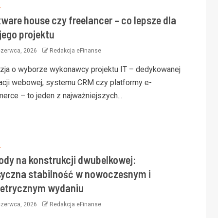
S
ware house czy freelancer – co lepsze dla
jego projektu
czerwca, 2026
Redakcja eFinanse
zja o wyborze wykonawcy projektu IT – dedykowanej
kacji webowej, systemu CRM czy platformy e-
erce – to jeden z najważniejszych...
S
ody na konstrukcji dwubelkowej:
syczna stabilność w nowoczesnym i
etrycznym wydaniu
czerwca, 2026
Redakcja eFinanse