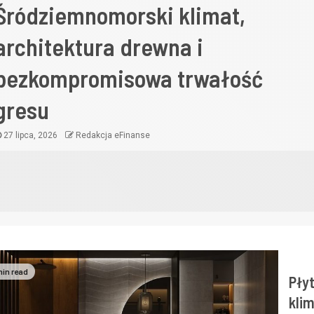
Śródziemnomorski klimat,
architektura drewna i
bezkompromisowa trwałość
gresu
27 lipca, 2026
Redakcja eFinanse
min read
Pły
klim