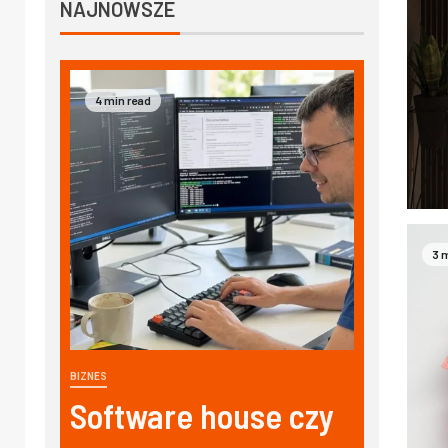
NAJNOWSZE
4 min read
3 
BIZNES
Software house czy