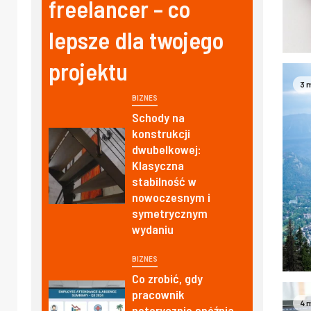
freelancer – co
lepsze dla twojego
projektu
3 
BIZNES
Schody na
konstrukcji
dwubelkowej:
Klasyczna
stabilność w
nowoczesnym i
symetrycznym
wydaniu
BIZNES
Co zrobić, gdy
pracownik
4 
notorycznie spóźnia