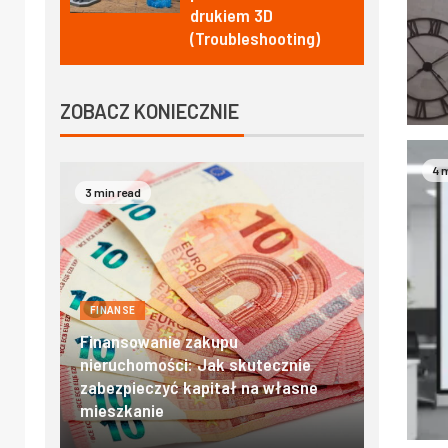
drukiem 3D
(Troubleshooting)
ZOBACZ KONIECZNIE
4 
4 min read
2 min read
FINANSE
FINANSE
e
Domki w zakopanem – poznaj
Oprocen
ne
góralski klimat w najlepszym
hipotec
wydaniu
Porady d