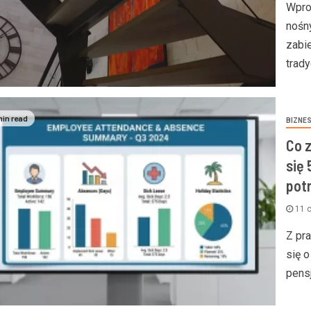
Wpro
nośn
zabi
trady
min read
BIZNE
3 min read
Co 
się
pot
11 
POZOSTAŁE
POŻYCZKI
FINANSE
Z pr
towanie kredytu
Dlaczego warto powierzyć
się o
znego – stałe czy zmienne?
aranżację wnętrza
pensj
la kredytobiorców
doświadczonemu projektan