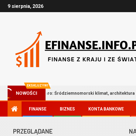
9 sierpnia, 2026
EKSKLUZYWNE
NOWOŚCI
we Faro: Śródziemnomorski klimat, architektura drewna i bezkomp
FINANSE
BIZNES
KONTA BANKOWE
PRZEGLĄDANE
NA