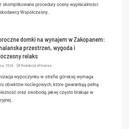
z skomplikowane procedury oceny wypłacalności
skodawcy.Współczesny...
oroczne domki na wynajem w Zakopanem:
halańska przestrzeń, wygoda i
oczesny relaks
pca, 2026
Redakcja eFinanse
nizacja wypoczynku w strefie górskiej wymaga
ru obiektów noclegowych, które gwarantują pełną
ależność oraz swobodę, jakiej często brakuje w
cyjnej...