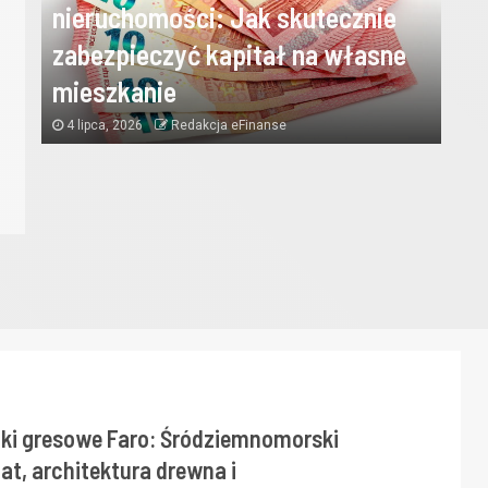
nieruchomości: Jak skutecznie
nieruchomości: Jak skuteczn
zabezpieczyć kapitał na własne
zabezpieczyć kapitał na wła
mieszkanie
4 lipca, 2026
Redakcja eFinanse
mieszkanie
4 lipca, 2026
Redakcja eFinanse
tki gresowe Faro: Śródziemnomorski
at, architektura drewna i