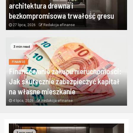
architektura drewna i
bezkompromisowa trwałość gresu
27 lipca, 2026
Redakcja eFinanse
3 min read
FINANSE
Finansowanie zakupu nieruchomości:
Jak skutecznie zabezpieczyć kapitał
na własne mieszkanie
4 lipca, 2026
Redakcja eFinanse
3 min read