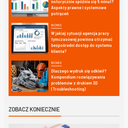
notorycznie spóźnia się 5 minut?
Aspekty prawne i systemowe
potrąceń
BIZNES
W jakiej sytuacji agencja pracy
tymczasowej powinna otrzymać
bezpośredni dostęp do systemu
klienta?
BIZNES
Dlaczego wydruk się odkleił?
Kompendium rozwiązywania
problemów z drukiem 3D
(Troubleshooting)
ZOBACZ KONIECZNIE