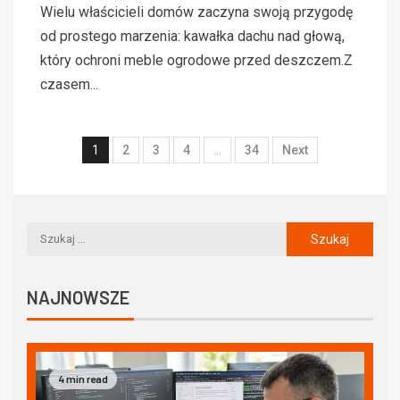
Wielu właścicieli domów zaczyna swoją przygodę
od prostego marzenia: kawałka dachu nad głową,
który ochroni meble ogrodowe przed deszczem.Z
czasem...
1
2
3
4
…
34
Next
NAJNOWSZE
4 min read