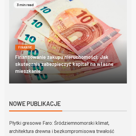
4 min read
FINANSE
Domki w zakopanem – poznaj góralski klimat w
O
najlepszym wydaniu
c
NOWE PUBLIKACJE
Płytki gresowe Faro: Śródziemnomorski klimat,
architektura drewna i bezkompromisowa trwałość