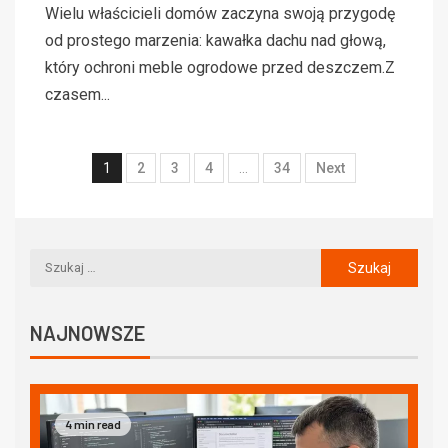
Wielu właścicieli domów zaczyna swoją przygodę
od prostego marzenia: kawałka dachu nad głową,
który ochroni meble ogrodowe przed deszczem.Z
czasem...
1
2
3
4
…
34
Next
NAJNOWSZE
4 min read