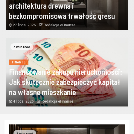
architektura drewna i
bezkompromisowa trwałość gresu
27 lipca, 2026
Redakcja eFinanse
3 min read
FINANSE
Finansowanie zakupu nieruchomości:
Jak skutecznie zabezpieczyć kapitał
na własne mieszkanie
4 lipca, 2026
Redakcja eFinanse
3 min read