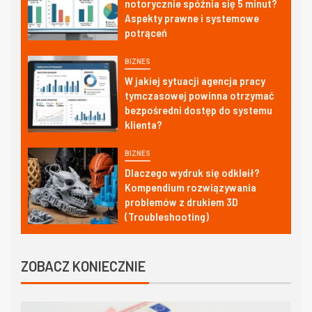
notorycznie spóźnia się 5 minut?
Aspekty prawne i systemowe
potrąceń
BIZNES
W jakiej sytuacji agencja pracy
tymczasowej powinna otrzymać
bezpośredni dostęp do systemu
klienta?
BIZNES
Dlaczego wydruk się odkleił?
Kompendium rozwiązywania
problemów z drukiem 3D
(Troubleshooting)
ZOBACZ KONIECZNIE