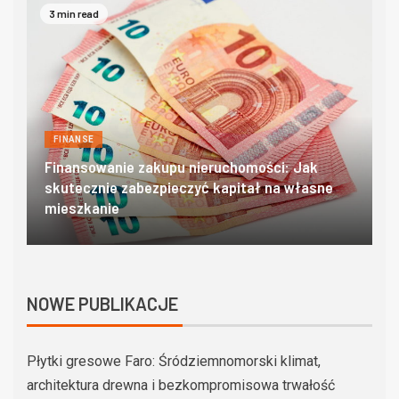
4 min read
FINANSE
Domki w zakopanem – poznaj góralski klimat w
O
najlepszym wydaniu
c
NOWE PUBLIKACJE
Płytki gresowe Faro: Śródziemnomorski klimat,
architektura drewna i bezkompromisowa trwałość