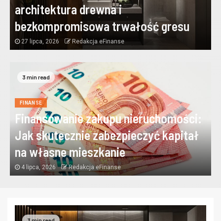
architektura drewna i
bezkompromisowa trwałość gresu
27 lipca, 2026
Redakcja eFinanse
3 min read
FINANSE
Finansowanie zakupu nieruchomości:
Jak skutecznie zabezpieczyć kapitał
na własne mieszkanie
4 lipca, 2026
Redakcja eFinanse
3 min read