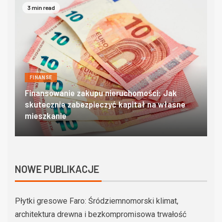
4 min read
FINANSE
Domki w zakopanem – poznaj góralski klimat w
O
najlepszym wydaniu
c
NOWE PUBLIKACJE
Płytki gresowe Faro: Śródziemnomorski klimat,
architektura drewna i bezkompromisowa trwałość