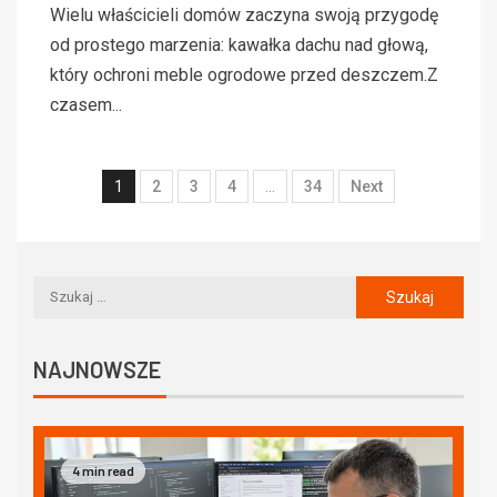
Wielu właścicieli domów zaczyna swoją przygodę
od prostego marzenia: kawałka dachu nad głową,
który ochroni meble ogrodowe przed deszczem.Z
czasem...
1
2
3
4
…
34
Next
NAJNOWSZE
4 min read