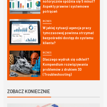
notorycznie spóźnia się 5 minut?
Aspekty prawne i systemowe
potrąceń
BIZNES
W jakiej sytuacji agencja pracy
tymczasowej powinna otrzymać
bezpośredni dostęp do systemu
klienta?
BIZNES
Dlaczego wydruk się odkleił?
Kompendium rozwiązywania
problemów z drukiem 3D
(Troubleshooting)
ZOBACZ KONIECZNIE