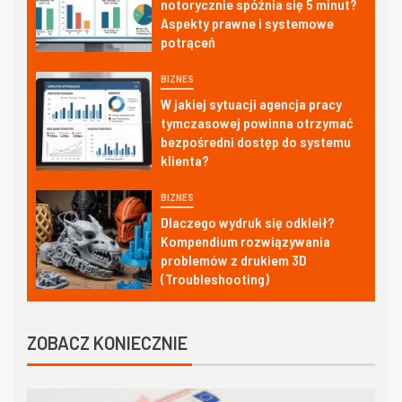
notorycznie spóźnia się 5 minut?
Aspekty prawne i systemowe
potrąceń
BIZNES
W jakiej sytuacji agencja pracy
tymczasowej powinna otrzymać
bezpośredni dostęp do systemu
klienta?
BIZNES
Dlaczego wydruk się odkleił?
Kompendium rozwiązywania
problemów z drukiem 3D
(Troubleshooting)
ZOBACZ KONIECZNIE