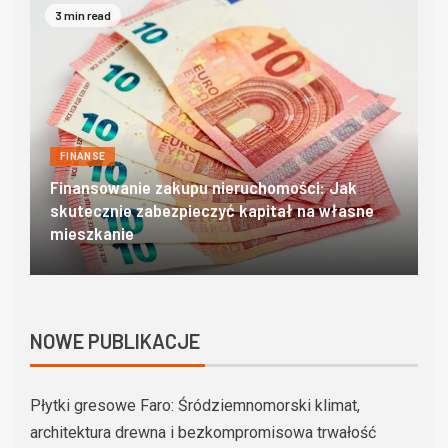
4 min read
FINANSE
Domki w zakopanem – poznaj góralski klimat w
O
najlepszym wydaniu
c
NOWE PUBLIKACJE
Płytki gresowe Faro: Śródziemnomorski klimat,
architektura drewna i bezkompromisowa trwałość