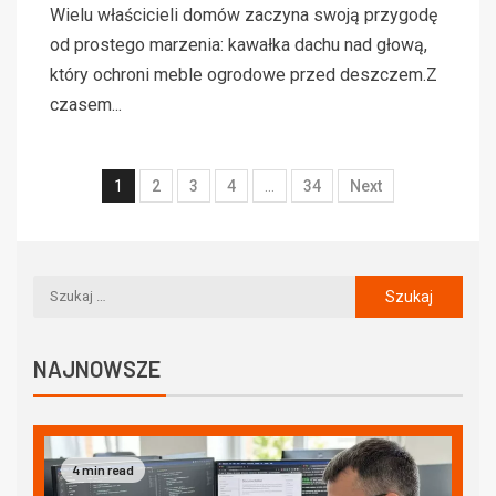
Wielu właścicieli domów zaczyna swoją przygodę
od prostego marzenia: kawałka dachu nad głową,
który ochroni meble ogrodowe przed deszczem.Z
czasem...
1
2
3
4
…
34
Next
NAJNOWSZE
4 min read