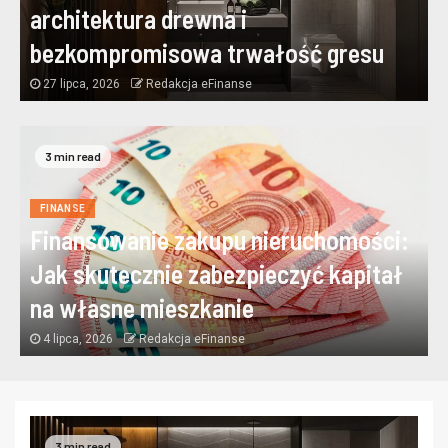
architektura drewna i
bezkompromisowa trwałość gresu
27 lipca, 2026
Redakcja eFinanse
3 min read
FINANSE
Finansowanie zakupu nieruchomości:
Jak skutecznie zabezpieczyć kapitał
na własne mieszkanie
4 lipca, 2026
Redakcja eFinanse
3 min read