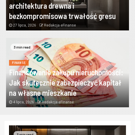
architektura drewna i
bezkompromisowa trwałość gresu
27 lipca, 2026
Redakcja eFinanse
3 min read
FINANSE
Finansowanie zakupu nieruchomości:
Jak skutecznie zabezpieczyć kapitał
na własne mieszkanie
4 lipca, 2026
Redakcja eFinanse
3 min read