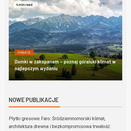
4 min read
FINANSE
Domki w zakopanem – poznaj góralski klimat w
O
najlepszym wydaniu
c
NOWE PUBLIKACJE
Płytki gresowe Faro: Śródziemnomorski klimat,
architektura drewna i bezkompromisowa trwałość