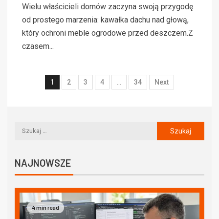
Wielu właścicieli domów zaczyna swoją przygodę
od prostego marzenia: kawałka dachu nad głową,
który ochroni meble ogrodowe przed deszczem.Z
czasem...
1
2
3
4
…
34
Next
NAJNOWSZE
4 min read