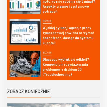
notorycznie spóźnia się 5 minut?
Aspekty prawne i systemowe
potrąceń
BIZNES
W jakiej sytuacji agencja pracy
tymczasowej powinna otrzymać
bezpośredni dostęp do systemu
klienta?
BIZNES
Dlaczego wydruk się odkleił?
Kompendium rozwiązywania
problemów z drukiem 3D
(Troubleshooting)
ZOBACZ KONIECZNIE