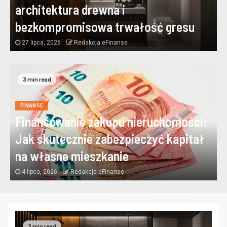
architektura drewna i
bezkompromisowa trwałość gresu
27 lipca, 2026
Redakcja eFinanse
3 min read
FINANSE
Finansowanie zakupu nieruchomości:
Jak skutecznie zabezpieczyć kapitał
na własne mieszkanie
4 lipca, 2026
Redakcja eFinanse
3 min read