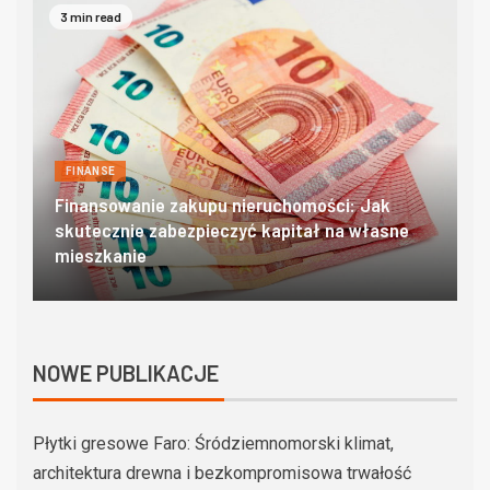
4 min read
FINANSE
Domki w zakopanem – poznaj góralski klimat w
O
najlepszym wydaniu
c
NOWE PUBLIKACJE
Płytki gresowe Faro: Śródziemnomorski klimat,
architektura drewna i bezkompromisowa trwałość