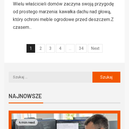
Wielu właścicieli domów zaczyna swoją przygodę
od prostego marzenia: kawałka dachu nad głową,
który ochroni meble ogrodowe przed deszczem.Z
czasem...
1
2
3
4
…
34
Next
NAJNOWSZE
4 min read