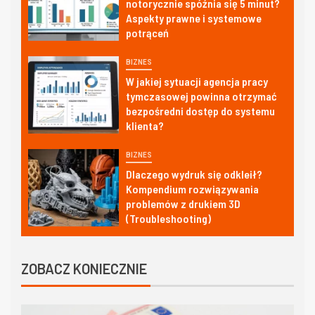
notorycznie spóźnia się 5 minut?
Aspekty prawne i systemowe
potrąceń
BIZNES
W jakiej sytuacji agencja pracy
tymczasowej powinna otrzymać
bezpośredni dostęp do systemu
klienta?
BIZNES
Dlaczego wydruk się odkleił?
Kompendium rozwiązywania
problemów z drukiem 3D
(Troubleshooting)
ZOBACZ KONIECZNIE