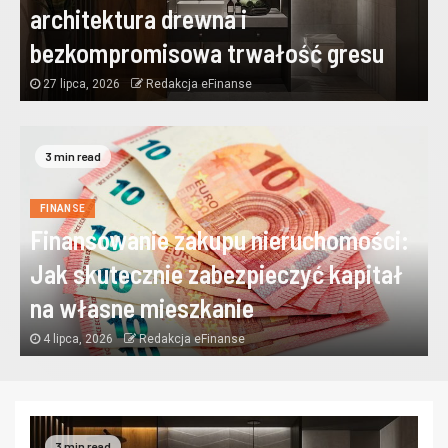
architektura drewna i
bezkompromisowa trwałość gresu
27 lipca, 2026
Redakcja eFinanse
3 min read
FINANSE
Finansowanie zakupu nieruchomości:
Jak skutecznie zabezpieczyć kapitał
na własne mieszkanie
4 lipca, 2026
Redakcja eFinanse
3 min read