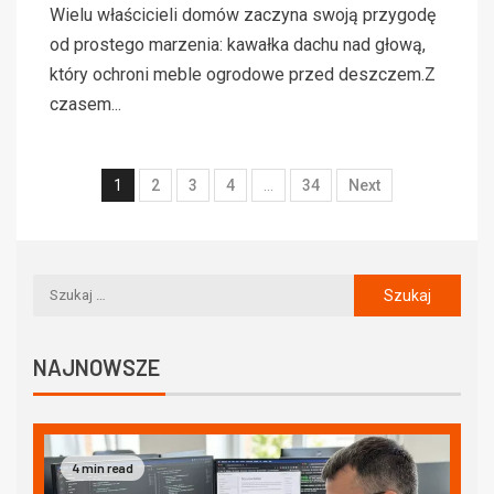
Wielu właścicieli domów zaczyna swoją przygodę
od prostego marzenia: kawałka dachu nad głową,
który ochroni meble ogrodowe przed deszczem.Z
czasem...
1
2
3
4
…
34
Next
NAJNOWSZE
4 min read