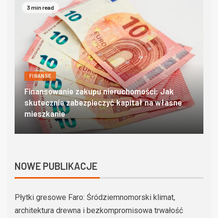
4 min read
FINANSE
Domki w zakopanem – poznaj góralski klimat w
O
najlepszym wydaniu
c
NOWE PUBLIKACJE
Płytki gresowe Faro: Śródziemnomorski klimat,
architektura drewna i bezkompromisowa trwałość