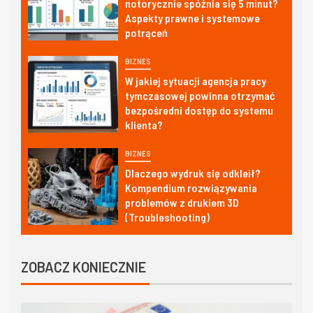
notorycznie spóźnia się 5 minut?
Aspekty prawne i systemowe
potrąceń
BIZNES
W jakiej sytuacji agencja pracy
tymczasowej powinna otrzymać
bezpośredni dostęp do systemu
klienta?
BIZNES
Dlaczego wydruk się odkleił?
Kompendium rozwiązywania
problemów z drukiem 3D
(Troubleshooting)
ZOBACZ KONIECZNIE