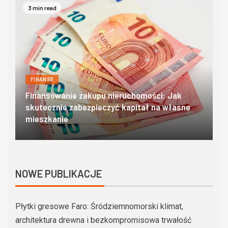
4 min read
FINANSE
Domki w zakopanem – poznaj góralski klimat w
O
najlepszym wydaniu
c
NOWE PUBLIKACJE
Płytki gresowe Faro: Śródziemnomorski klimat,
architektura drewna i bezkompromisowa trwałość