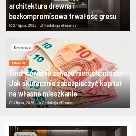
architektura drewna i
bezkompromisowa trwałość gresu
27 lipca, 2026
Redakcja eFinanse
3 min read
FINANSE
Finansowanie zakupu nieruchomości:
Jak skutecznie zabezpieczyć kapitał
na własne mieszkanie
4 lipca, 2026
Redakcja eFinanse
3 min read