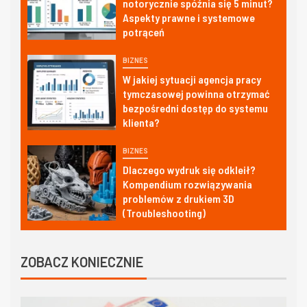
notorycznie spóźnia się 5 minut?
Aspekty prawne i systemowe
potrąceń
BIZNES
W jakiej sytuacji agencja pracy
tymczasowej powinna otrzymać
bezpośredni dostęp do systemu
klienta?
BIZNES
Dlaczego wydruk się odkleił?
Kompendium rozwiązywania
problemów z drukiem 3D
(Troubleshooting)
ZOBACZ KONIECZNIE