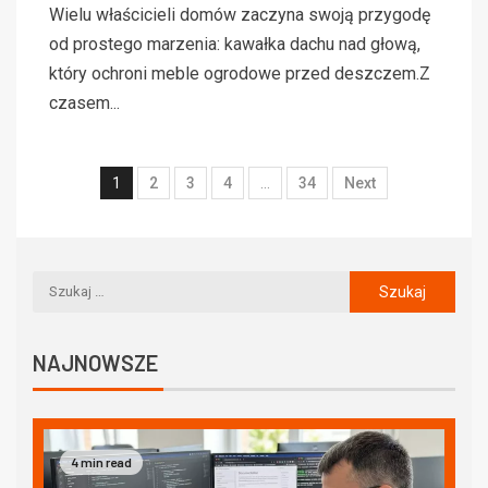
Wielu właścicieli domów zaczyna swoją przygodę
od prostego marzenia: kawałka dachu nad głową,
który ochroni meble ogrodowe przed deszczem.Z
czasem...
1
2
3
4
…
34
Next
NAJNOWSZE
4 min read