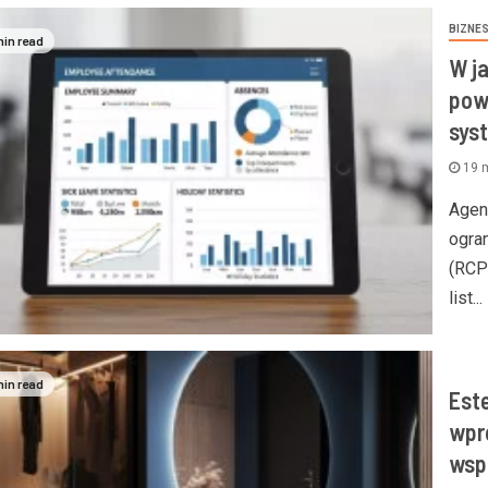
BIZNE
min read
W j
pow
sys
19 
Agen
ogra
(RCP
list...
min read
Est
wpr
wsp