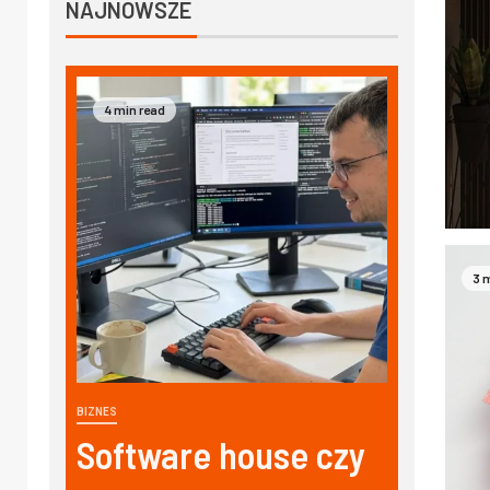
NAJNOWSZE
4 min read
3 
BIZNES
Software house czy