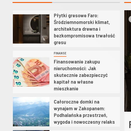
Płytki gresowe Faro:
1
d
Śródziemnomorski klimat,
architektura drewna i
bezkompromisowa trwałość
gresu
FINANSE
Finansowanie zakupu
2
nieruchomości: Jak
skutecznie zabezpieczyć
kapitał na własne
mieszkanie
Całoroczne domki na
3
wynajem w Zakopanem:
Podhalańska przestrzeń,
wygoda i nowoczesny relaks
dy na konstrukcji