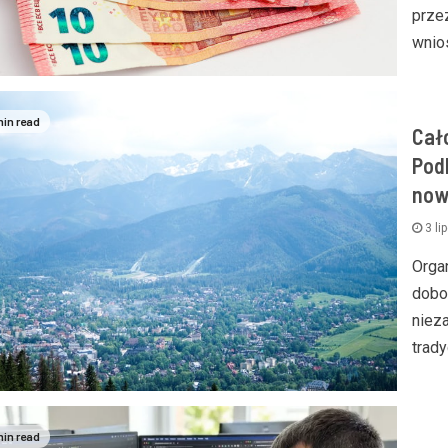
prze
wnio
min read
Cał
Pod
now
3 li
Orga
dobo
niez
trady
min read