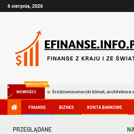
6 sierpnia, 2026
EKSKLUZYWNE
we Faro: Śródziemnomorski klimat, architektura drewna i bezkomp
NOWOŚCI
FINANSE
BIZNES
KONTA BANKOWE
PRZEGLĄDANE
NA