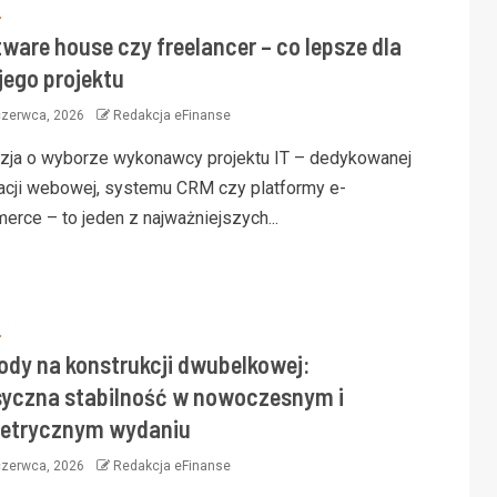
S
ware house czy freelancer – co lepsze dla
jego projektu
czerwca, 2026
Redakcja eFinanse
zja o wyborze wykonawcy projektu IT – dedykowanej
kacji webowej, systemu CRM czy platformy e-
erce – to jeden z najważniejszych...
S
ody na konstrukcji dwubelkowej:
syczna stabilność w nowoczesnym i
etrycznym wydaniu
czerwca, 2026
Redakcja eFinanse