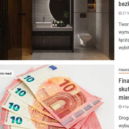
bez
27 l
Twor
wyma
łącz
wybi
FINAN
min read
Fin
sku
mie
4 li
Drog
wybu