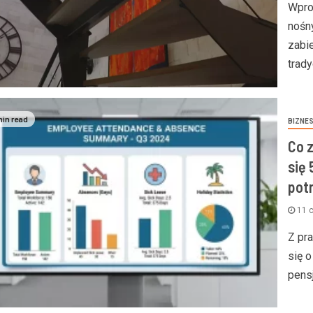
Wpro
nośn
zabi
trady
min read
BIZNE
3 min read
Co 
się
pot
11 
POZOSTAŁE
POŻYCZKI
FINANSE
Z pr
towanie kredytu
Dlaczego warto powierzyć
się o
znego – stałe czy zmienne?
aranżację wnętrza
pensj
la kredytobiorców
doświadczonemu projektan