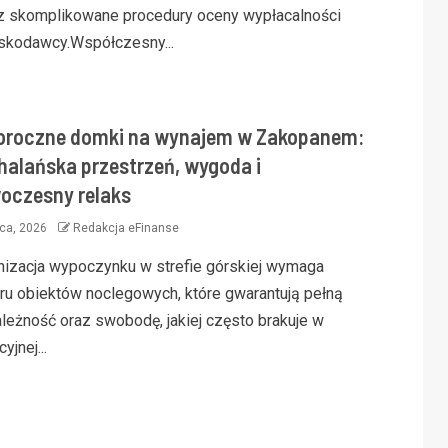
z skomplikowane procedury oceny wypłacalności
skodawcy.Współczesny...
oroczne domki na wynajem w Zakopanem:
halańska przestrzeń, wygoda i
oczesny relaks
pca, 2026
Redakcja eFinanse
nizacja wypoczynku w strefie górskiej wymaga
ru obiektów noclegowych, które gwarantują pełną
ależność oraz swobodę, jakiej często brakuje w
cyjnej...