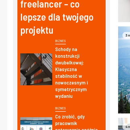
freelancer – co
lepsze dla twojego
projektu
3 
BIZNES
Schody na
konstrukcji
dwubelkowej:
Klasyczna
stabilność w
nowoczesnym i
symetrycznym
wydaniu
BIZNES
Co zrobić, gdy
pracownik
4 
notorycznie spóźnia