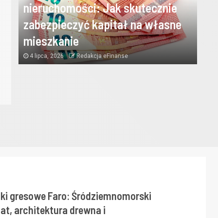
nieruchomości: Jak skutecznie
nieruchomości: Jak skuteczn
zabezpieczyć kapitał na własne
zabezpieczyć kapitał na wła
mieszkanie
4 lipca, 2026
Redakcja eFinanse
mieszkanie
4 lipca, 2026
Redakcja eFinanse
tki gresowe Faro: Śródziemnomorski
at, architektura drewna i