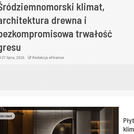
Śródziemnomorski klimat,
architektura drewna i
bezkompromisowa trwałość
gresu
27 lipca, 2026
Redakcja eFinanse
min read
Pły
klim