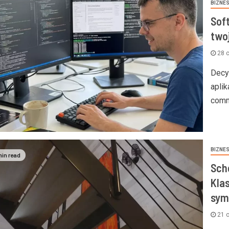
BIZNE
Soft
two
28 
Decy
apli
comm
BIZNE
min read
Sch
Kla
sym
21 