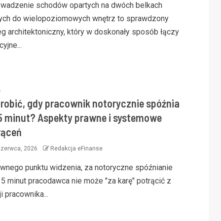
wadzenie schodów opartych na dwóch belkach
ych do wielopoziomowych wnętrz to sprawdzony
eg architektoniczny, który w doskonały sposób łączy
cyjne...
S
3 min read
3 min 
zrobić, gdy pracownik notorycznie spóźnia
 5 minut? Aspekty prawne i systemowe
rąceń
czerwca, 2026
Redakcja eFinanse
FINAN
awnego punktu widzenia, za notoryczne spóźnianie
Finan
FINANSE
nieru
 5 minut pracodawca nie może "za karę" potrącić z
Nowoczesna klasyka – jak kolekcja
zabez
i pracownika...
towi?
roma łączy styl i funkcjonalność
miesz