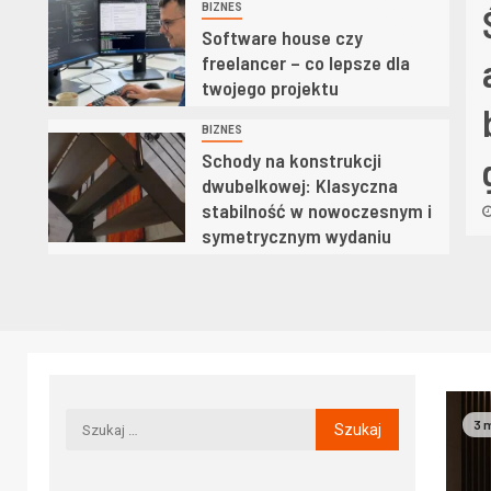
BIZNES
4
elkowej: Klasyczna
Software house czy
freelancer – co lepsze dla
ilność w nowoczesnym i
twojego projektu
trycznym wydaniu
BIZNES
5
Schody na konstrukcji
dwubelkowej: Klasyczna
ca, 2026
Redakcja eFinanse
stabilność w nowoczesnym i
symetrycznym wydaniu
3 