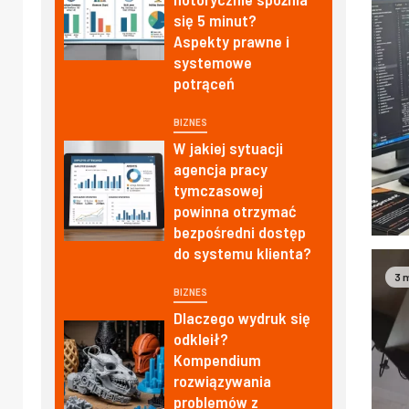
się 5 minut?
Aspekty prawne i
systemowe
potrąceń
BIZNES
W jakiej sytuacji
agencja pracy
tymczasowej
powinna otrzymać
bezpośredni dostęp
do systemu klienta?
3 
BIZNES
Dlaczego wydruk się
odkleił?
Kompendium
rozwiązywania
problemów z