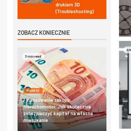
drukiem 3D
(Troubleshooting)
ZOBACZ KONIECZNIE
4 
4 min read
2 min read
FINANSE
FINANSE
e
Domki w zakopanem – poznaj
Oprocen
ne
góralski klimat w najlepszym
hipotec
wydaniu
Porady d