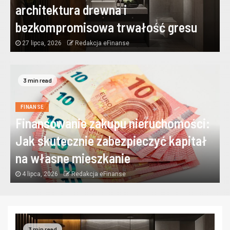
architektura drewna i
bezkompromisowa trwałość gresu
27 lipca, 2026
Redakcja eFinanse
3 min read
FINANSE
Finansowanie zakupu nieruchomości:
Jak skutecznie zabezpieczyć kapitał
na własne mieszkanie
4 lipca, 2026
Redakcja eFinanse
3 min read