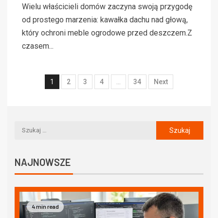
Wielu właścicieli domów zaczyna swoją przygodę
od prostego marzenia: kawałka dachu nad głową,
który ochroni meble ogrodowe przed deszczem.Z
czasem...
1
2
3
4
…
34
Next
NAJNOWSZE
4 min read