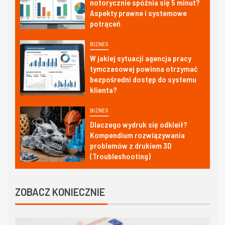
notorycznie spóźnia się 5 minut?
Aspekty prawne i systemowe
potrąceń
BIZNES
W jakiej sytuacji agencja pracy
tymczasowej powinna otrzymać
bezpośredni dostęp do systemu
klienta?
BIZNES
Dlaczego wydruk się odkleił?
Kompendium rozwiązywania
problemów z drukiem 3D
(Troubleshooting)
ZOBACZ KONIECZNIE