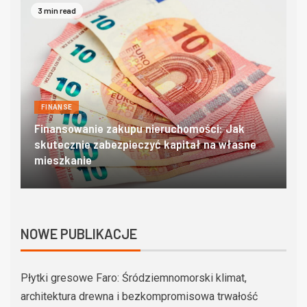
4 min read
FINANSE
Domki w zakopanem – poznaj góralski klimat w
O
najlepszym wydaniu
c
NOWE PUBLIKACJE
Płytki gresowe Faro: Śródziemnomorski klimat,
architektura drewna i bezkompromisowa trwałość