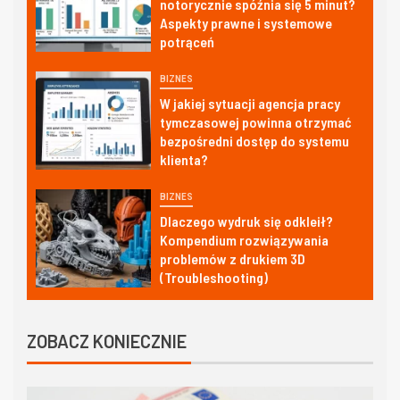
notorycznie spóźnia się 5 minut?
Aspekty prawne i systemowe
potrąceń
BIZNES
W jakiej sytuacji agencja pracy
tymczasowej powinna otrzymać
bezpośredni dostęp do systemu
klienta?
BIZNES
Dlaczego wydruk się odkleił?
Kompendium rozwiązywania
problemów z drukiem 3D
(Troubleshooting)
ZOBACZ KONIECZNIE