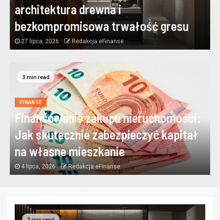
architektura drewna i
bezkompromisowa trwałość gresu
27 lipca, 2026
Redakcja eFinanse
3 min read
FINANSE
Finansowanie zakupu nieruchomości:
Jak skutecznie zabezpieczyć kapitał
na własne mieszkanie
4 lipca, 2026
Redakcja eFinanse
3 min read