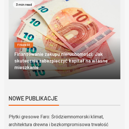
4 min read
FINANSE
Domki w zakopanem – poznaj góralski klimat w
O
najlepszym wydaniu
c
NOWE PUBLIKACJE
Płytki gresowe Faro: Śródziemnomorski klimat,
architektura drewna i bezkompromisowa trwałość