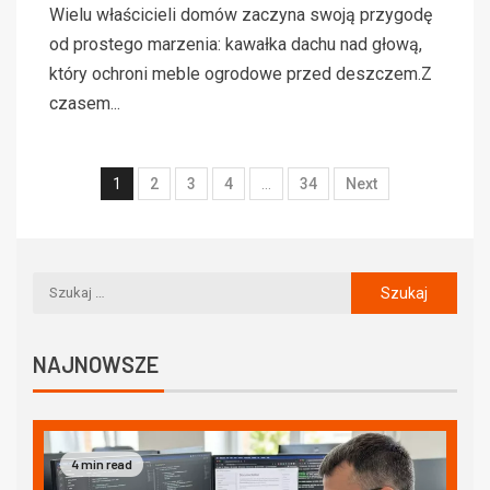
Wielu właścicieli domów zaczyna swoją przygodę
od prostego marzenia: kawałka dachu nad głową,
który ochroni meble ogrodowe przed deszczem.Z
czasem...
1
2
3
4
…
34
Next
NAJNOWSZE
4 min read