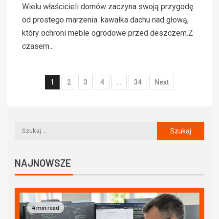
Wielu właścicieli domów zaczyna swoją przygodę
od prostego marzenia: kawałka dachu nad głową,
który ochroni meble ogrodowe przed deszczem.Z
czasem...
1
2
3
4
…
34
Next
NAJNOWSZE
4 min read