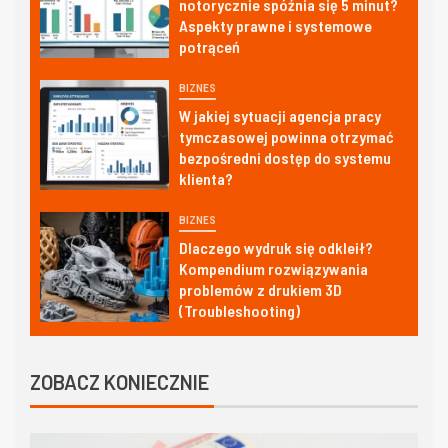
notorycznie spóźnia się 5 minut?
Aspekty prawne i systemowe
potrąceń
BIZNES
W jakiej sytuacji agencja pracy
tymczasowej powinna otrzymać
bezpośredni dostęp do systemu
klienta?
BIZNES
Dlaczego wydruk się odkleił?
Kompendium rozwiązywania
problemów z drukiem 3D
(Troubleshooting)
ZOBACZ KONIECZNIE