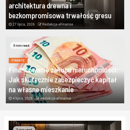
architektura drewna i
bezkompromisowa trwałość gresu
27 lipca, 2026
Redakcja eFinanse
3 min read
FINANSE
Finansowanie zakupu nieruchomości:
Jak skutecznie zabezpieczyć kapitał
na własne mieszkanie
4 lipca, 2026
Redakcja eFinanse
3 min read