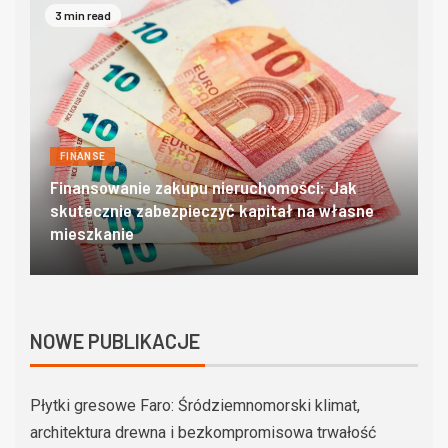
4 min read
FINANSE
Domki w zakopanem – poznaj góralski klimat w
O
najlepszym wydaniu
c
NOWE PUBLIKACJE
Płytki gresowe Faro: Śródziemnomorski klimat,
architektura drewna i bezkompromisowa trwałość