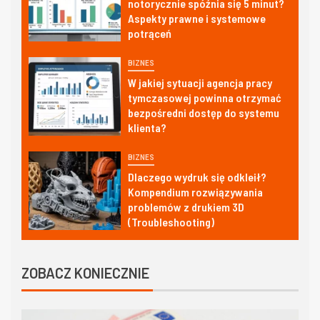
notorycznie spóźnia się 5 minut?
Aspekty prawne i systemowe
potrąceń
BIZNES
W jakiej sytuacji agencja pracy
tymczasowej powinna otrzymać
bezpośredni dostęp do systemu
klienta?
BIZNES
Dlaczego wydruk się odkleił?
Kompendium rozwiązywania
problemów z drukiem 3D
(Troubleshooting)
ZOBACZ KONIECZNIE