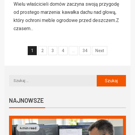
Wielu właścicieli domów zaczyna swoją przygodę
od prostego marzenia: kawałka dachu nad głową,
który ochroni meble ogrodowe przed deszczem.Z
czasem...
1
2
3
4
…
34
Next
NAJNOWSZE
4 min read