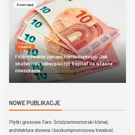
4 min read
FINANSE
Domki w zakopanem – poznaj góralski klimat w
O
najlepszym wydaniu
c
NOWE PUBLIKACJE
Płytki gresowe Faro: Śródziemnomorski klimat,
architektura drewna i bezkompromisowa trwałość