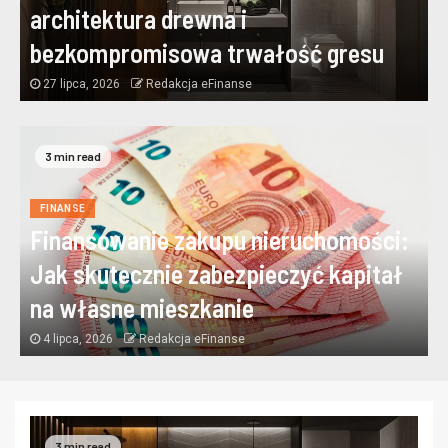
architektura drewna i
bezkompromisowa trwałość gresu
27 lipca, 2026
Redakcja eFinanse
3 min read
FINANSE
Finansowanie zakupu nieruchomości:
Jak skutecznie zabezpieczyć kapitał
na własne mieszkanie
4 lipca, 2026
Redakcja eFinanse
3 min read